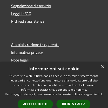
Segnalazione disservizio
Leggi le FAQ
Richiesta assistenza
Amministrazione trasparente
Informativa privacy
Note legali
×
Dichiarazione di accessibilità
Informazioni sui cookie
Questo sito web utilizza cookie tecnici e assimilati strettamente
necessari al corretto funzionamento e alla navigazione del sito,
nonché un cookie tecnico analitico al solo fine di elaborare
informazioni statistiche, aggregate e anonime.
RSS
Copyright © 2026 • Città di
Per maggiori dettagli, può consultare la cookie policy al seguente
link
Accessibilità
Settimo Torinese • Powered by
Privacy
Municipium
Accesso
•
RIFIUTA TUTTO
ACCETTA TUTTO