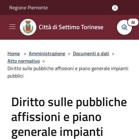
Salta al contenuto principale
Regione Piemonte
AI
Città di Settimo Torinese
Home
>
Amministrazione
>
Documenti e dati
>
Atto normativo
>
Diritto sulle pubbliche affissioni e piano generale impianti
pubblici
Diritto sulle pubbliche
affissioni e piano
generale impianti