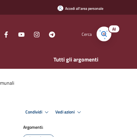
Accedi all'area personale
AI
Cerca
Tutti gli argomenti
omunali
Condividi
Vedi azioni
Argomenti: