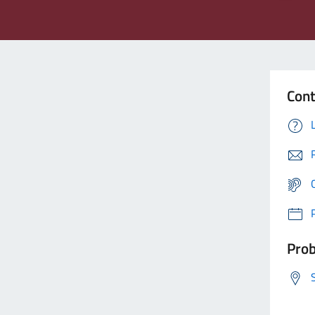
Cont
Prob