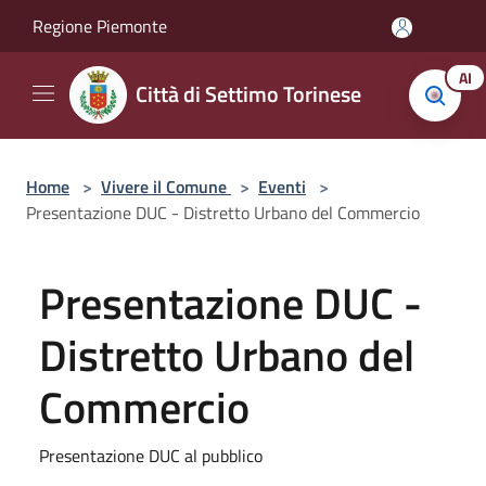
Salta al contenuto principale
Regione Piemonte
AI
Città di Settimo Torinese
Home
>
Vivere il Comune
>
Eventi
>
Presentazione DUC - Distretto Urbano del Commercio
Presentazione DUC -
Distretto Urbano del
Commercio
Presentazione DUC al pubblico