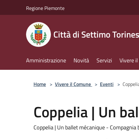
Salta al contenuto principale
Regione Piemonte
Città di Settimo Torine
Amministrazione
Novità
Servizi
Vivere 
Home
>
Vivere il Comune
>
Eventi
>
Coppeli
Coppelia | Un ba
Coppelia | Un ballet mécanique - Compagnia 