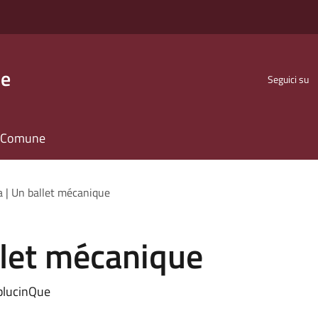
se
Seguici su
il Comune
a | Un ballet mécanique
llet mécanique
blucinQue