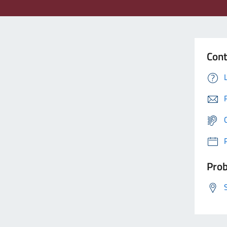
Cont
Prob