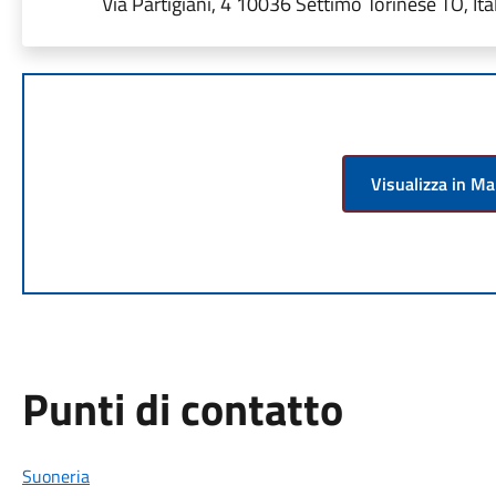
Via Partigiani, 4 10036 Settimo Torinese TO, Ita
Visualizza in M
Punti di contatto
Suoneria