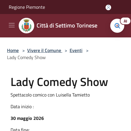
Salta al contenuto principale
Regione Piemonte
AI
Città di Settimo Torinese
Home
>
Vivere il Comune
>
Eventi
>
Lady Comedy Show
Lady Comedy Show
Spettacolo comico con Luisella Tamietto
Data inizio :
30 maggio 2026
Data fine: