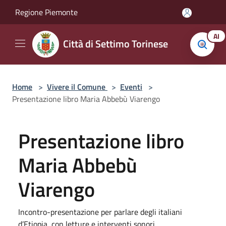
Salta al contenuto principale
Regione Piemonte
AI
Città di Settimo Torinese
Home
>
Vivere il Comune
>
Eventi
>
Presentazione libro Maria Abbebù Viarengo
Presentazione libro
Maria Abbebù
Viarengo
Incontro-presentazione per parlare degli italiani
d’Etiopia, con letture e interventi sonori