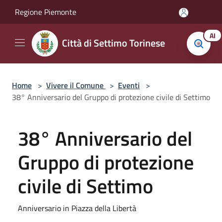
Salta al contenuto principale
Regione Piemonte
AI
Città di Settimo Torinese
Home
>
Vivere il Comune
>
Eventi
>
38° Anniversario del Gruppo di protezione civile di Settimo
38° Anniversario del
Gruppo di protezione
civile di Settimo
Anniversario in Piazza della Libertà