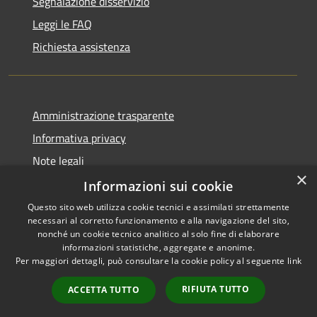
Segnalazione disservizio
Leggi le FAQ
Richiesta assistenza
Amministrazione trasparente
Informativa privacy
Note legali
×
Dichiarazione di accessibilità
Informazioni sui cookie
Questo sito web utilizza cookie tecnici e assimilati strettamente
necessari al corretto funzionamento e alla navigazione del sito,
nonché un cookie tecnico analitico al solo fine di elaborare
informazioni statistiche, aggregate e anonime.
RSS
Copyright © 2026 • Città di
Per maggiori dettagli, può consultare la cookie policy al seguente
link
Accessibilità
Settimo Torinese • Powered by
Privacy
Municipium
Accesso
•
RIFIUTA TUTTO
ACCETTA TUTTO
Cookie
redazione