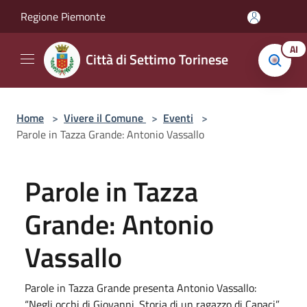
Salta al contenuto principale
Regione Piemonte
AI
Città di Settimo Torinese
Home
>
Vivere il Comune
>
Eventi
>
Parole in Tazza Grande: Antonio Vassallo
Parole in Tazza
Grande: Antonio
Vassallo
Parole in Tazza Grande presenta Antonio Vassallo:
“Negli occhi di Giovanni. Storia di un ragazzo di Capaci”