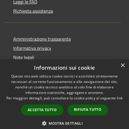
Leggi le FAQ
Richiesta assistenza
Amministrazione trasparente
Informativa privacy
Note legali
×
Dichiarazione di accessibilità
Informazioni sui cookie
Questo sito web utilizza cookie tecnici e assimilati strettamente
necessari al corretto funzionamento e alla navigazione del sito,
nonché un cookie tecnico analitico al solo fine di elaborare
informazioni statistiche, aggregate e anonime.
RSS
Copyright © 2026 • Città di
Per maggiori dettagli, può consultare la cookie policy al seguente
link
Accessibilità
Settimo Torinese • Powered by
Privacy
Municipium
Accesso
•
RIFIUTA TUTTO
ACCETTA TUTTO
Cookie
redazione
Mappa del sito
MOSTRA DETTAGLI