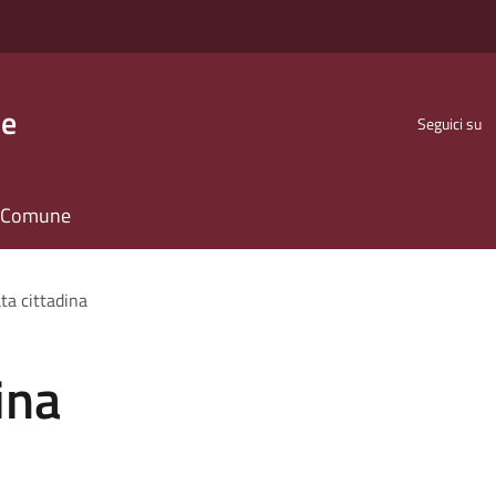
se
Seguici su
il Comune
ta cittadina
ina