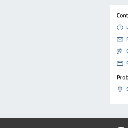
Cont
Prob