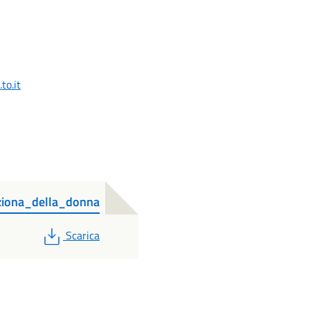
to.it
iona_della_donna
PDF
Scarica