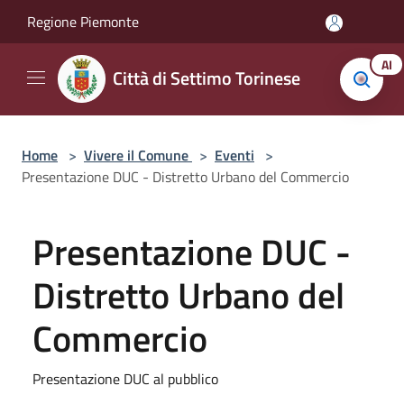
Salta al contenuto principale
Regione Piemonte
AI
Città di Settimo Torinese
Home
>
Vivere il Comune
>
Eventi
>
Presentazione DUC - Distretto Urbano del Commercio
Presentazione DUC -
Distretto Urbano del
Commercio
Presentazione DUC al pubblico