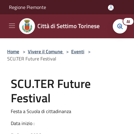
Salta al contenuto principale
Regione Piemonte
AI
Città di Settimo Torinese
Home
>
Vivere il Comune
>
Eventi
>
SCU.TER Future Festival
SCU.TER Future
Festival
Festa a Scuola di cittadinanza
Data inizio :