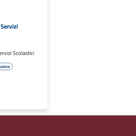
Servizi
rvizi Scolastici
azione