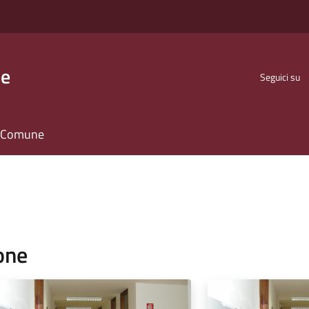
se
Seguici su
il Comune
one