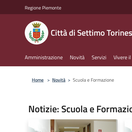
Salta al contenuto principale
Regione Piemonte
Città di Settimo Torine
Amministrazione
Novità
Servizi
Vivere 
Home
>
Novità
>
Scuola e Formazione
Notizie: Scuola e Formazi