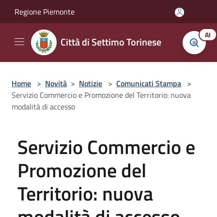
Salta al contenuto principale
Regione Piemonte
AI
Città di Settimo Torinese
Home
>
Novità
>
Notizie
>
Comunicati Stampa
>
Servizio Commercio e Promozione del Territorio: nuova
modalità di accesso
Servizio Commercio e
Promozione del
Territorio: nuova
modalità di accesso