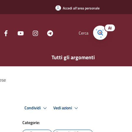
Accedi all'area personale
AI
Cerca
Tutti gli argomenti
nese
Condividi
Vedi azioni
Categorie: