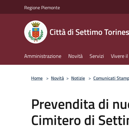
Salta al contenuto principale
Regione Piemonte
Città di Settimo Torine
Amministrazione
Novità
Servizi
Vivere 
Home
>
Novità
>
Notizie
>
Comunicati Stam
Prevendita di nuo
Cimitero di Sett