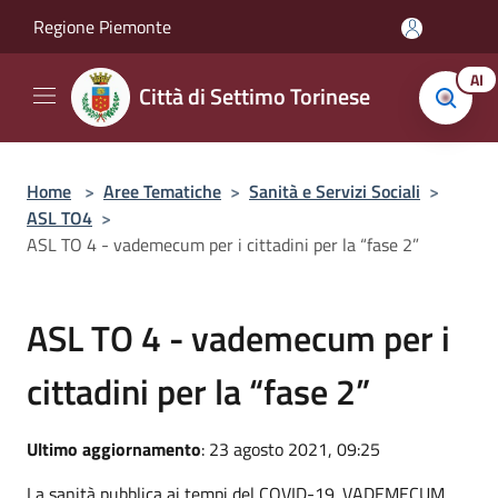
Salta al contenuto principale
Regione Piemonte
AI
Città di Settimo Torinese
Home
>
Aree Tematiche
>
Sanità e Servizi Sociali
>
ASL TO4
>
ASL TO 4 - vademecum per i cittadini per la “fase 2”
ASL TO 4 - vademecum per i
cittadini per la “fase 2”
Ultimo aggiornamento
: 23 agosto 2021, 09:25
La sanità pubblica ai tempi del COVID-19.
VADEMECUM