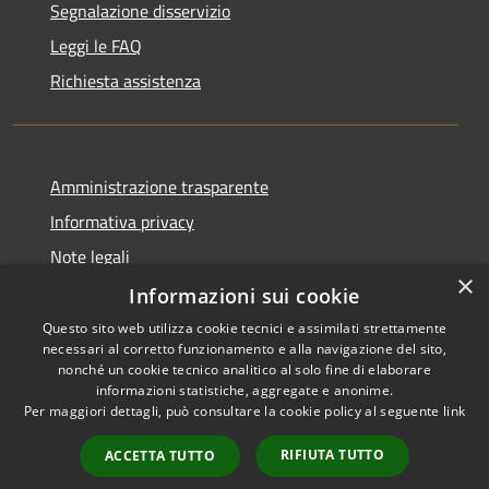
Segnalazione disservizio
Leggi le FAQ
Richiesta assistenza
Amministrazione trasparente
Informativa privacy
Note legali
×
Dichiarazione di accessibilità
Informazioni sui cookie
Questo sito web utilizza cookie tecnici e assimilati strettamente
necessari al corretto funzionamento e alla navigazione del sito,
nonché un cookie tecnico analitico al solo fine di elaborare
informazioni statistiche, aggregate e anonime.
RSS
Copyright © 2026 • Città di
Per maggiori dettagli, può consultare la cookie policy al seguente
link
Accessibilità
Settimo Torinese • Powered by
Privacy
Municipium
Accesso
•
RIFIUTA TUTTO
ACCETTA TUTTO
Cookie
redazione