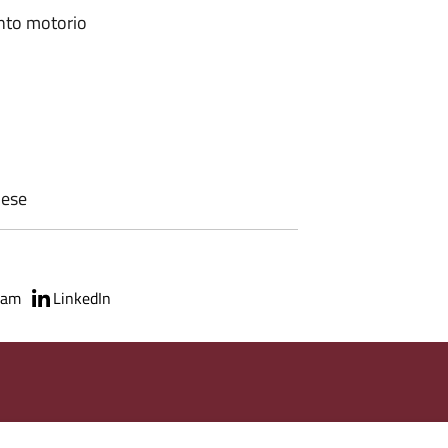
ento motorio
nese
ram
LinkedIn