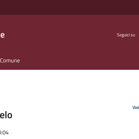
se
Seguici su
il Comune
Ved
elo
0:04