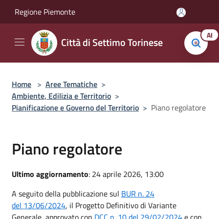
Salta al contenuto principale
Regione Piemonte
AI
Città di Settimo Torinese
Home
>
Aree Tematiche
>
Ambiente, Edilizia e Territorio
>
Pianificazione e Governo del Territorio
>
Piano regolatore
Piano regolatore
Ultimo aggiornamento
: 24 aprile 2026, 13:00
A seguito della pubblicazione sul
BUR n. 24
del
13/06/2024
, il Progetto Definitivo di Variante
Generale, approvato con
DCC n. 10 del
29/02/2024
e con