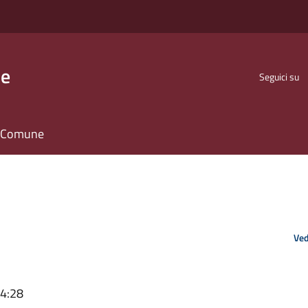
se
Seguici su
il Comune
Ved
14:28