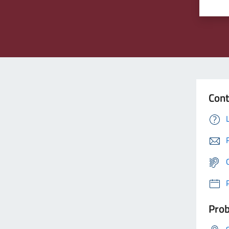
Cont
Prob