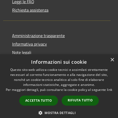
Leggi le FAQ
Richiesta assistenza
Amministrazione trasparente
Informativa privacy
Note legali
×
Dichiarazione di accessibilità
Informazioni sui cookie
Questo sito web utilizza cookie tecnici e assimilati strettamente
necessari al corretto funzionamento e alla navigazione del sito,
nonché un cookie tecnico analitico al solo fine di elaborare
informazioni statistiche, aggregate e anonime.
RSS
Copyright © 2026 • Città di
Per maggiori dettagli, può consultare la cookie policy al seguente
link
Accessibilità
Settimo Torinese • Powered by
Privacy
Municipium
Accesso
•
RIFIUTA TUTTO
ACCETTA TUTTO
Cookie
redazione
Mappa del sito
MOSTRA DETTAGLI