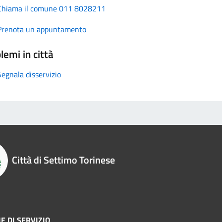
Chiama il comune 011 8028211
Prenota un appuntamento
lemi in città
Segnala disservizio
Città di Settimo Torinese
E DI SERVIZIO