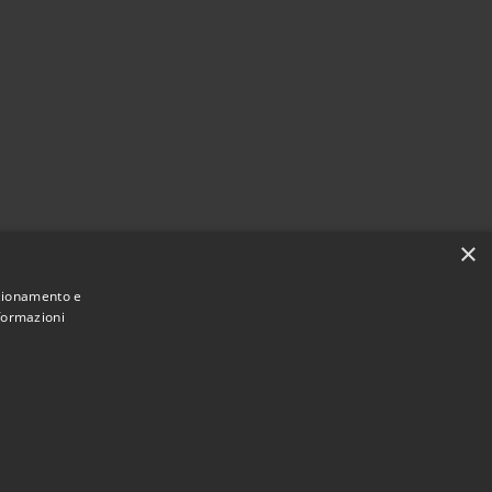
×
nzionamento e
nformazioni
Municipium
Accesso
à di Settimo Torinese • Powered by
•
redazione