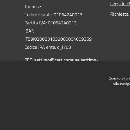
Leggi le 
Torinese
Richiesta
Codice Fiscale: 01054240013
Partita IVA: 01054240013
IBAN:
IT59I0200831039000004609369
Codice IPA ente: c_i703
PEC:
settimo@cert.comune.settimo-
torinese.to.it
Centralino Unico: 011 8028211
Questo sito 
alla navig
RSS
Accessibilità
Privacy
Cookie
Mappa de