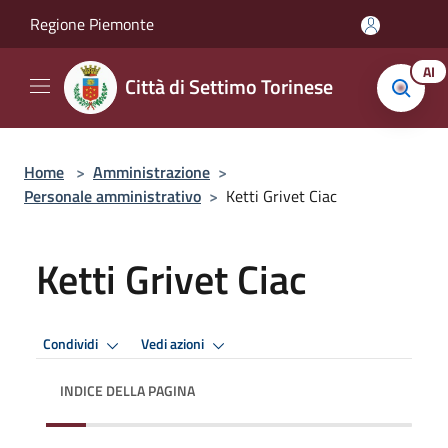
Salta al contenuto principale
Regione Piemonte
AI
Città di Settimo Torinese
Home
>
Amministrazione
>
Personale amministrativo
>
Ketti Grivet Ciac
Ketti Grivet Ciac
Condividi
Vedi azioni
INDICE DELLA PAGINA