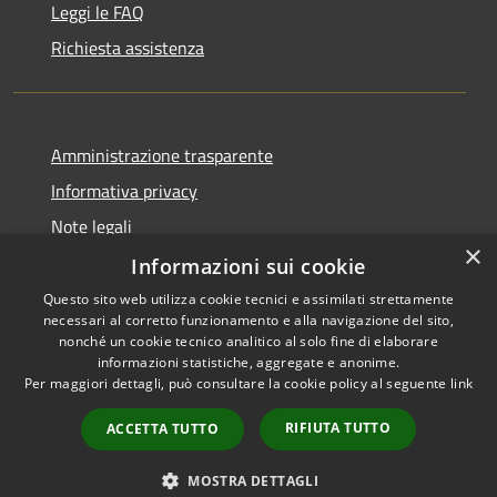
Leggi le FAQ
Richiesta assistenza
Amministrazione trasparente
Informativa privacy
Note legali
×
Dichiarazione di accessibilità
Informazioni sui cookie
Questo sito web utilizza cookie tecnici e assimilati strettamente
necessari al corretto funzionamento e alla navigazione del sito,
nonché un cookie tecnico analitico al solo fine di elaborare
informazioni statistiche, aggregate e anonime.
RSS
Copyright © 2026 • Città di
Per maggiori dettagli, può consultare la cookie policy al seguente
link
Accessibilità
Settimo Torinese • Powered by
Privacy
Municipium
Accesso
•
RIFIUTA TUTTO
ACCETTA TUTTO
Cookie
redazione
Mappa del sito
MOSTRA DETTAGLI