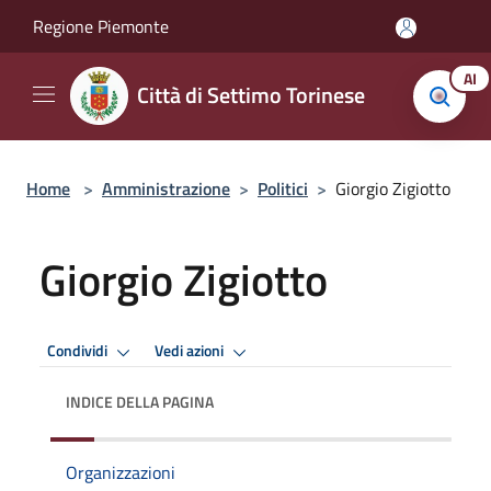
Salta al contenuto principale
Regione Piemonte
AI
Città di Settimo Torinese
Home
>
Amministrazione
>
Politici
>
Giorgio Zigiotto
Giorgio Zigiotto
Condividi
Vedi azioni
INDICE DELLA PAGINA
Organizzazioni