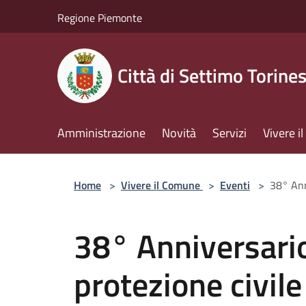
Salta al contenuto principale
Regione Piemonte
Città di Settimo Torine
Amministrazione
Novità
Servizi
Vivere 
Home
>
Vivere il Comune
>
Eventi
>
38° Ann
38° Anniversario
protezione civile