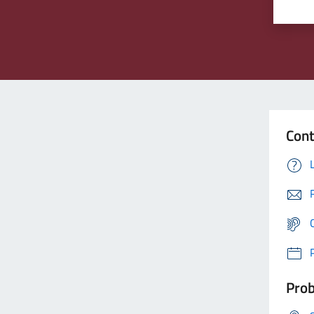
Cont
Prob