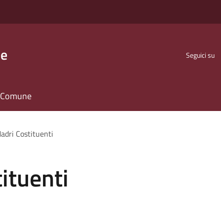
se
Seguici su
il Comune
adri Costituenti
ituenti