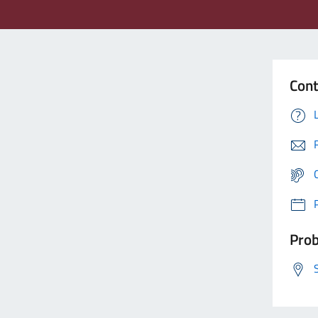
Cont
Prob