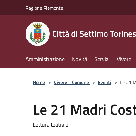
Salta al contenuto principale
Regione Piemonte
Città di Settimo Torine
Amministrazione
Novità
Servizi
Vivere 
Home
>
Vivere il Comune
>
Eventi
>
Le 21 M
Le 21 Madri Cost
Lettura teatrale