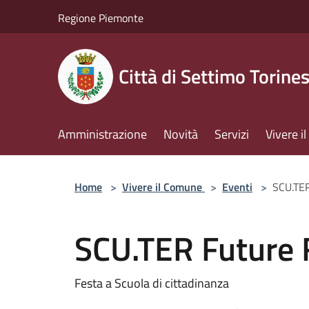
Salta al contenuto principale
Regione Piemonte
Città di Settimo Torine
Amministrazione
Novità
Servizi
Vivere 
Home
>
Vivere il Comune
>
Eventi
>
SCU.TER
SCU.TER Future 
Festa a Scuola di cittadinanza