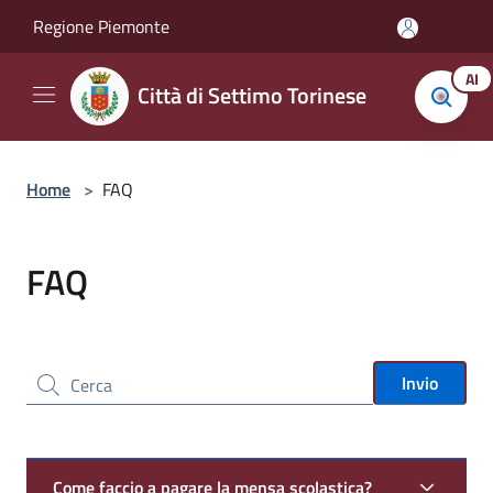
Salta al contenuto principale
Regione Piemonte
AI
Città di Settimo Torinese
Home
>
FAQ
FAQ
Cerca nel sito
Invio
Come faccio a pagare la mensa scolastica?