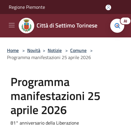
Salta al contenuto principale
Regione Piemonte
AI
Città di Settimo Torinese
Home
>
Novità
>
Notizie
>
Comune
>
Programma manifestazioni 25 aprile 2026
Programma
manifestazioni 25
aprile 2026
81° anniversario della Liberazione