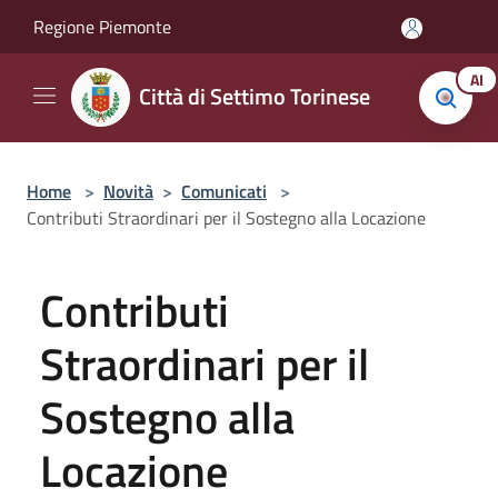
Salta al contenuto principale
Regione Piemonte
AI
Città di Settimo Torinese
Home
>
Novità
>
Comunicati
>
Contributi Straordinari per il Sostegno alla Locazione
Contributi
Straordinari per il
Sostegno alla
Locazione