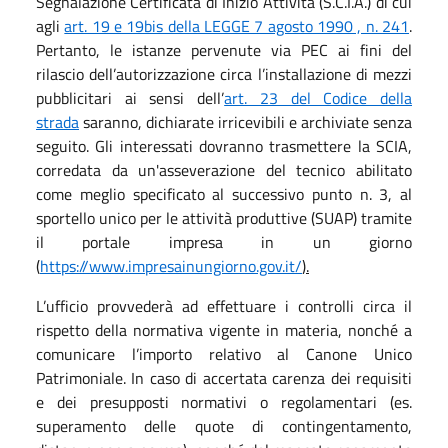
Segnalazione Certificata di Inizio Attività (S.C.I.A.) di cui
agli
art. 19 e 19bis della LEGGE 7 agosto 1990 , n. 241
.
Pertanto, le istanze pervenute via PEC ai fini del
rilascio dell’autorizzazione circa l’installazione di mezzi
pubblicitari ai sensi dell’
art. 23 del Codice della
strada
saranno, dichiarate irricevibili e archiviate senza
seguito. Gli interessati dovranno trasmettere la SCIA,
corredata da un'asseverazione del tecnico abilitato
come meglio specificato al successivo punto n. 3, al
sportello unico per le attività produttive (SUAP) tramite
il portale impresa in un giorno
(
https://www.impresainungiorno.gov.it/
).
L’ufficio provvederà ad effettuare i controlli circa il
rispetto della normativa vigente in materia, nonché a
comunicare l’importo relativo al Canone Unico
Patrimoniale. In caso di accertata carenza dei requisiti
e dei presupposti normativi o regolamentari (es.
superamento delle quote di contingentamento,