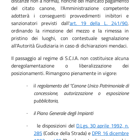
distanze non a norma), nonché del mancato pagamento
del citato canone, l'Amministrazione competente
adotterà i conseguenti provvedimenti inibitori e
sanzionatori previsti dall'
art. 19 della L. 241/90
,
ordinando la rimozione del mezzo e la rimessa in
pristino dei luoghi, con contestuale segnalazione
all'Autorità Giudiziaria in caso di dichiarazioni mendaci.
Il passaggio al regime di S.C.I.A. non costituisce alcuna
deregolamentazione o liberalizzazione dei
posizionamenti. Rimangono pienamente in vigore:
il
regolamento del “Canone Unico Patrimoniale di
·
concessione,
autorizzazione o esposizione
p
ubblicitaria,
il Piano Generale degli Impianti
·
le disposizioni del
D.Lgs. 30 aprile 1992, n.
·
285
(Codice della Strada) e
DPR 16 dicembre