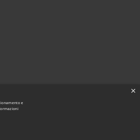
×
nzionamento e
nformazioni
Municipium
Accesso
à di Settimo Torinese • Powered by
•