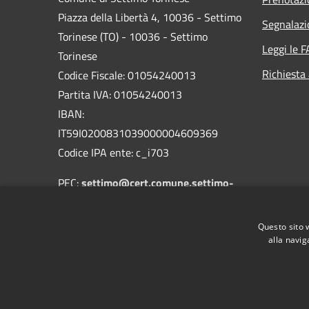
Piazza della Libertà 4, 10036 - Settimo
Segnalazi
Torinese (TO) - 10036 - Settimo
Leggi le 
Torinese
Richiesta
Codice Fiscale: 01054240013
Partita IVA: 01054240013
IBAN:
IT59I0200831039000004609369
Codice IPA ente: c_i703
PEC:
settimo@cert.comune.settimo-
torinese.to.it
Centralino Unico: 011 8028211
Questo sito 
alla navig
RSS
Accessibilità
Privacy
Cookie
Mappa de