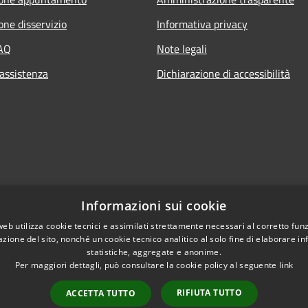
one disservizio
Informativa privacy
FAQ
Note legali
 assistenza
Dichiarazione di accessibilità
Informazioni sui cookie
web utilizza cookie tecnici e assimilati strettamente necessari al corretto fu
azione del sito, nonché un cookie tecnico analitico al solo fine di elaborare i
statistiche, aggregate e anonime.
Per maggiori dettagli, può consultare la cookie policy al seguente
link
RIFIUTA TUTTO
ACCETTA TUTTO
l sito
Copyright © 2026 • Citt