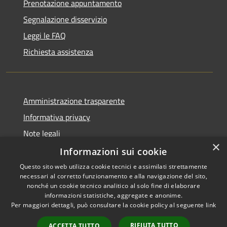
Prenotazione appuntamento
Segnalazione disservizio
Leggi le FAQ
Richiesta assistenza
Amministrazione trasparente
Informativa privacy
Note legali
×
Dichiarazione di accessibilità
Informazioni sui cookie
Questo sito web utilizza cookie tecnici e assimilati strettamente
necessari al corretto funzionamento e alla navigazione del sito,
nonché un cookie tecnico analitico al solo fine di elaborare
informazioni statistiche, aggregate e anonime.
RSS
Copyright © 2026 • Città di
Per maggiori dettagli, può consultare la cookie policy al seguente
link
Accessibilità
Settimo Torinese • Powered by
Privacy
Municipium
Accesso
•
RIFIUTA TUTTO
ACCETTA TUTTO