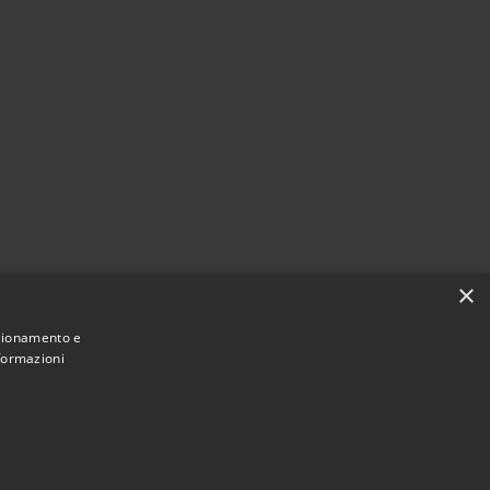
×
nzionamento e
nformazioni
Municipium
Accesso
à di Settimo Torinese • Powered by
•