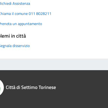
Richiedi Assistenza
Chiama il comune 011 8028211
Prenota un appuntamento
lemi in città
Segnala disservizio
Città di Settimo Torinese