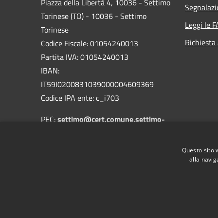
Piazza della Libertà 4, 10036 - Settimo
Segnalazi
Torinese (TO) - 10036 - Settimo
Leggi le 
Torinese
Richiesta
Codice Fiscale: 01054240013
Partita IVA: 01054240013
IBAN:
IT59I0200831039000004609369
Codice IPA ente: c_i703
PEC:
settimo@cert.comune.settimo-
torinese.to.it
Centralino Unico: 011 8028211
Questo sito 
alla navig
RSS
Accessibilità
Privacy
Cookie
Mappa de