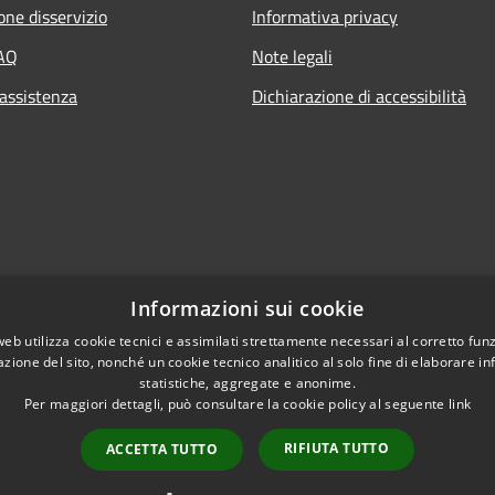
one disservizio
Informativa privacy
FAQ
Note legali
 assistenza
Dichiarazione di accessibilità
Informazioni sui cookie
web utilizza cookie tecnici e assimilati strettamente necessari al corretto fu
azione del sito, nonché un cookie tecnico analitico al solo fine di elaborare i
statistiche, aggregate e anonime.
Per maggiori dettagli, può consultare la cookie policy al seguente
link
RIFIUTA TUTTO
ACCETTA TUTTO
l sito
Copyright © 2026 • Citt