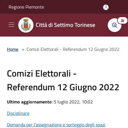
Salta al contenuto principale
Regione Piemonte
AI
Città di Settimo Torinese
Home
>
Comizi Elettorali - Referendum 12 Giugno 2022
Comizi Elettorali -
Referendum 12 Giugno 2022
Ultimo aggiornamento
: 5 luglio 2022, 10:02
Disciplinare
Domanda per l'assegnazione e sorteggio degli spazi