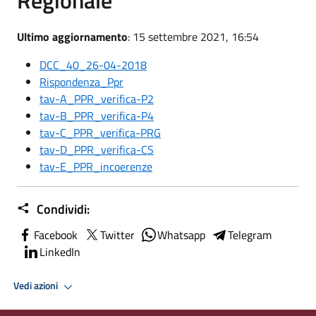
Ultimo aggiornamento
: 15 settembre 2021, 16:54
DCC_40_26-04-2018
Rispondenza_Ppr
tav-A_PPR_verifica-P2
tav-B_PPR_verifica-P4
tav-C_PPR_verifica-PRG
tav-D_PPR_verifica-CS
tav-E_PPR_incoerenze
Condividi:
Facebook
Twitter
Whatsapp
Telegram
LinkedIn
Vedi azioni