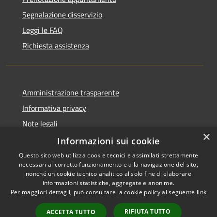
Segnalazione disservizio
Leggi le FAQ
Richiesta assistenza
Amministrazione trasparente
Informativa privacy
Note legali
×
Dichiarazione di accessibilità
Informazioni sui cookie
Questo sito web utilizza cookie tecnici e assimilati strettamente
necessari al corretto funzionamento e alla navigazione del sito,
nonché un cookie tecnico analitico al solo fine di elaborare
informazioni statistiche, aggregate e anonime.
RSS
Copyright © 2026 • Città di
Per maggiori dettagli, può consultare la cookie policy al seguente
link
Accessibilità
Settimo Torinese • Powered by
Privacy
Municipium
Accesso
•
RIFIUTA TUTTO
ACCETTA TUTTO