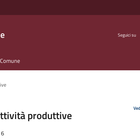
se
Seguici su
il Comune
ive
Ved
ttività produttive
16