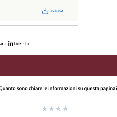
PDF
Scarica
ram
LinkedIn
Quanto sono chiare le informazioni su questa pagina