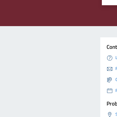
Cont
Prob