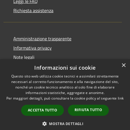
Leggi le FAQ
Richiesta assistenza
Amministrazione trasparente
Informativa privacy
Note legali
×
Dichiarazione di accessibilità
Informazioni sui cookie
Questo sito web utilizza cookie tecnici e assimilati strettamente
necessari al corretto funzionamento e alla navigazione del sito,
nonché un cookie tecnico analitico al solo fine di elaborare
informazioni statistiche, aggregate e anonime.
RSS
Copyright © 2026 • Città di
Per maggiori dettagli, può consultare la cookie policy al seguente
link
Accessibilità
Settimo Torinese • Powered by
Privacy
Municipium
Accesso
•
RIFIUTA TUTTO
ACCETTA TUTTO
Cookie
redazione
Mappa del sito
MOSTRA DETTAGLI