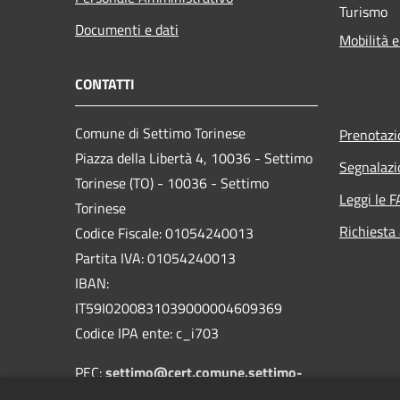
Turismo
Documenti e dati
Mobilità e
CONTATTI
Comune di Settimo Torinese
Prenotaz
Piazza della Libertà 4, 10036 - Settimo
Segnalazi
Torinese (TO) - 10036 - Settimo
Leggi le 
Torinese
Richiesta
Codice Fiscale: 01054240013
Partita IVA: 01054240013
IBAN:
IT59I0200831039000004609369
Codice IPA ente: c_i703
PEC:
settimo@cert.comune.settimo-
torinese.to.it