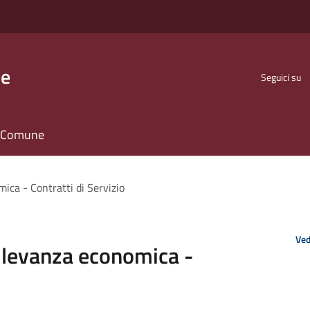
se
Seguici su
il Comune
mica - Contratti di Servizio
Ved
 rilevanza economica -