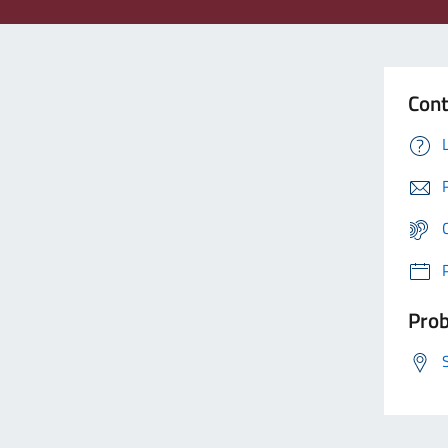
Cont
Prob