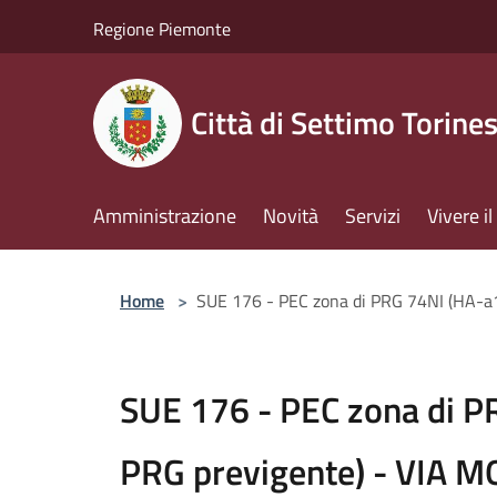
Salta al contenuto principale
Regione Piemonte
Città di Settimo Torine
Amministrazione
Novità
Servizi
Vivere 
Home
>
SUE 176 - PEC zona di PRG 74NI (HA-a1
SUE 176 - PEC zona di P
PRG previgente) - VIA M