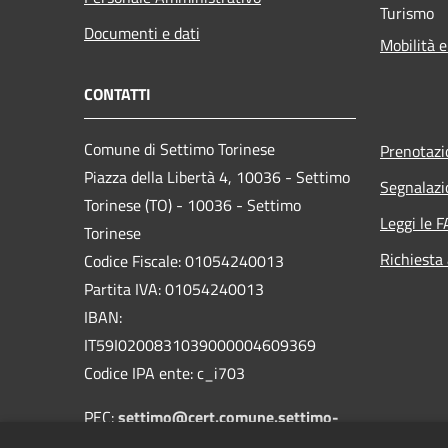
Turismo
Documenti e dati
Mobilità e
CONTATTI
Comune di Settimo Torinese
Prenotaz
Piazza della Libertà 4, 10036 - Settimo
Segnalazi
Torinese (TO) - 10036 - Settimo
Leggi le 
Torinese
Richiesta
Codice Fiscale: 01054240013
Partita IVA: 01054240013
IBAN:
IT59I0200831039000004609369
Codice IPA ente: c_i703
PEC:
settimo@cert.comune.settimo-
torinese.to.it