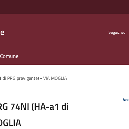
se
Seguici su
il Comune
 di PRG previgente) - VIA MOGLIA
Ved
RG 74NI (HA-a1 di
OGLIA