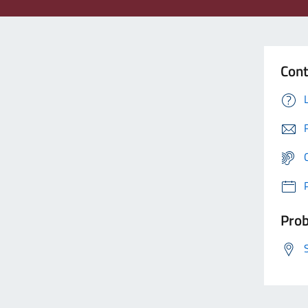
Cont
Prob