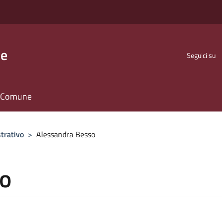
se
Seguici su
il Comune
trativo
>
Alessandra Besso
so