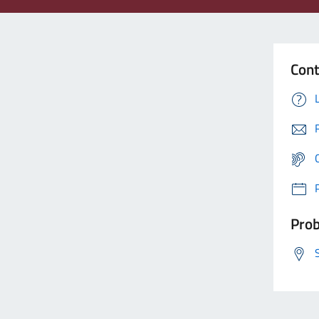
Cont
Prob