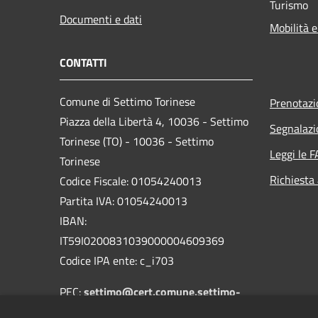
Turismo
Documenti e dati
Mobilità e
CONTATTI
Comune di Settimo Torinese
Prenotaz
Piazza della Libertà 4, 10036 - Settimo
Segnalazi
Torinese (TO) - 10036 - Settimo
Leggi le 
Torinese
Richiesta
Codice Fiscale: 01054240013
Partita IVA: 01054240013
IBAN:
IT59I0200831039000004609369
Codice IPA ente: c_i703
PEC:
settimo@cert.comune.settimo-
torinese.to.it