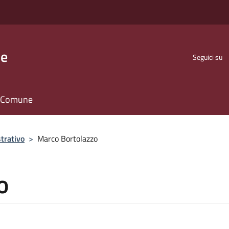
se
Seguici su
il Comune
trativo
>
Marco Bortolazzo
o