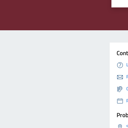
Cont
Prob