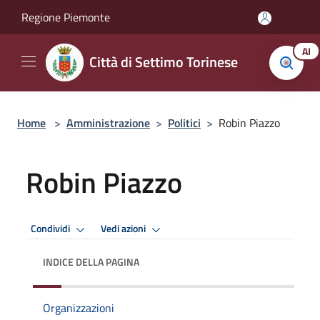
Salta al contenuto principale
Regione Piemonte
AI
Città di Settimo Torinese
Home
>
Amministrazione
>
Politici
>
Robin Piazzo
Robin Piazzo
Condividi
Vedi azioni
INDICE DELLA PAGINA
Organizzazioni