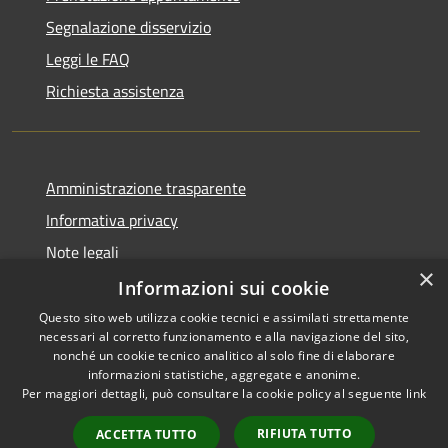
Segnalazione disservizio
Leggi le FAQ
Richiesta assistenza
Amministrazione trasparente
Informativa privacy
Note legali
×
Dichiarazione di accessibilità
Informazioni sui cookie
Questo sito web utilizza cookie tecnici e assimilati strettamente
necessari al corretto funzionamento e alla navigazione del sito,
nonché un cookie tecnico analitico al solo fine di elaborare
informazioni statistiche, aggregate e anonime.
RSS
Copyright © 2026 • Città di
Per maggiori dettagli, può consultare la cookie policy al seguente
link
Accessibilità
Settimo Torinese • Powered by
Privacy
Municipium
Accesso
•
RIFIUTA TUTTO
ACCETTA TUTTO