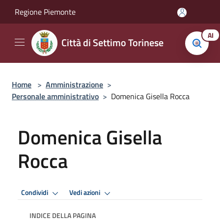
Salta al contenuto principale
Regione Piemonte
AI
Città di Settimo Torinese
Home
>
Amministrazione
>
Personale amministrativo
>
Domenica Gisella Rocca
Domenica Gisella
Rocca
Condividi
Vedi azioni
INDICE DELLA PAGINA