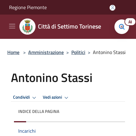
Salta al contenuto principale
Regione Piemonte
AI
Città di Settimo Torinese
Home
>
Amministrazione
>
Politici
>
Antonino Stassi
Antonino Stassi
Condividi
Vedi azioni
INDICE DELLA PAGINA
Incarichi