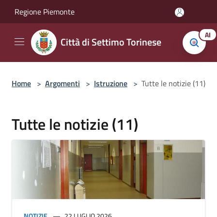
Salta al contenuto principale
Regione Piemonte
AI
Città di Settimo Torinese
Home
>
Argomenti
>
Istruzione
>
Tutte le notizie (11)
Tutte le notizie (11)
NOTIZIE
22 LUGLIO 2026